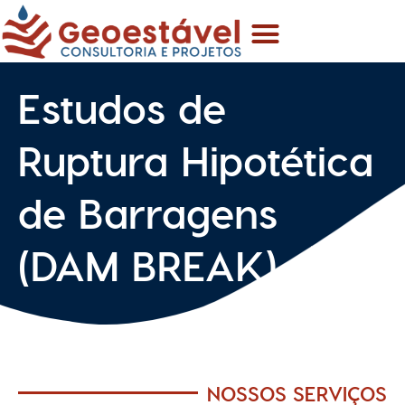
Menu
Ir
para
o
conteúdo
Estudos de
Ruptura Hipotética
de Barragens
(DAM BREAK)
NOSSOS SERVIÇOS